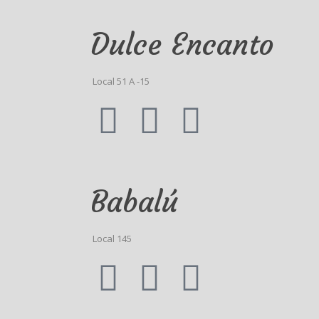
Dulce Encanto
Local 51 A -15
Babalú
Local 145