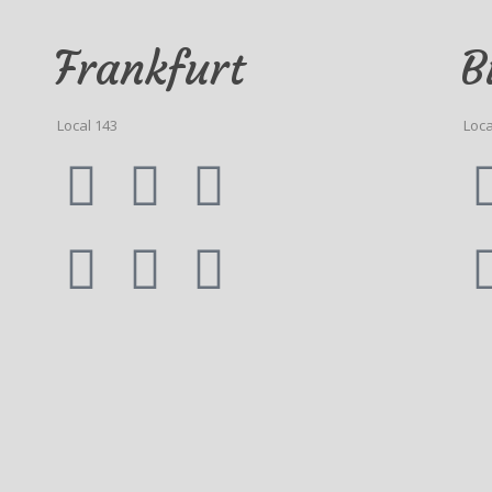
Frankfurt
B
Local 143
Loca