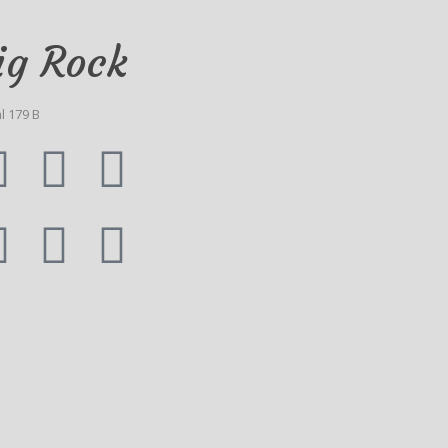
ig Rock
l 179 B