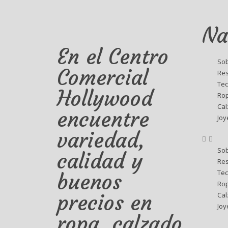
Na
En el Centro
Sob
Comercial
Res
Tec
Hollywood
Ro
Ca
encuentre
Joy
variedad,
Sob
calidad y
Res
Tec
buenos
Ro
precios en
Ca
Joy
ropa, calzado,