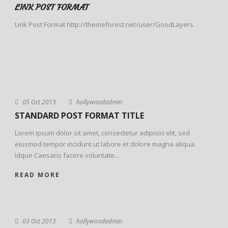
LINK POST FORMAT
Link Post Format http://themeforest.net/user/GoodLayers
05 Oct 2013
hollywoodadmin
STANDARD POST FORMAT TITLE
Lorem ipsum dolor sit amet, consectetur adipisici elit, sed
eiusmod tempor incidunt ut labore et dolore magna aliqua.
Idque Caesaris facere voluntate...
READ MORE
03 Oct 2013
hollywoodadmin