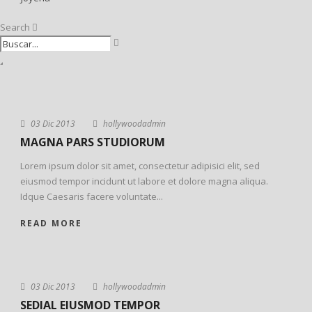
Search
03 Dic 2013
hollywoodadmin
MAGNA PARS STUDIORUM
Lorem ipsum dolor sit amet, consectetur adipisici elit, sed
eiusmod tempor incidunt ut labore et dolore magna aliqua.
Idque Caesaris facere voluntate...
READ MORE
STICKY POST
03 Dic 2013
hollywoodadmin
SEDIAL EIUSMOD TEMPOR