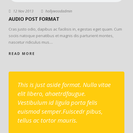
12 Nov 2013
hollywoodadmin
AUDIO POST FORMAT
Cras justo odio, dapibus ac facilisis in, egestas eget quam. Cum
sociis natoque penatibus et magnis dis parturient montes,
nascetur ridiculus mus....
READ MORE
This is just aside format. Nulla vitae
elit libero, ahaetrdfaugue.
Vestibulum id ligula porta felis
euismod semper.Fuiscedr pibus,
tellus ac tortor mauris.