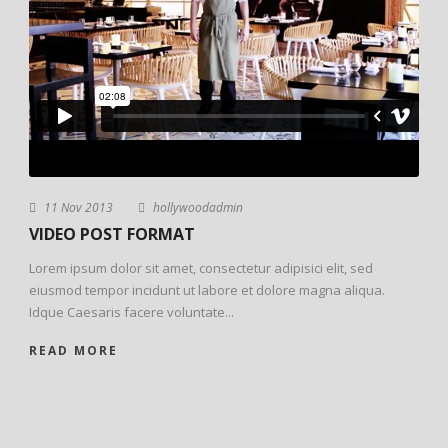
11 Nov 2013
hollywoodadmin
VIDEO POST FORMAT
Lorem ipsum dolor sit amet, consectetur adipisici elit, sed
eiusmod tempor incidunt ut labore et dolore magna aliqua.
Idque Caesaris facere voluntate...
READ MORE