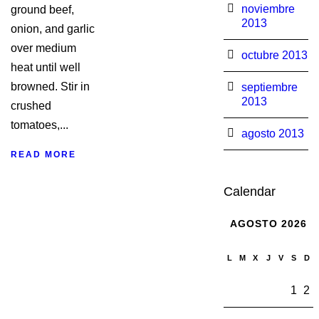
noviembre
ground beef,
2013
onion, and garlic
over medium
octubre 2013
heat until well
browned. Stir in
septiembre
2013
crushed
tomatoes,...
agosto 2013
READ MORE
Calendar
AGOSTO 2026
L
M
X
J
V
S
D
1
2