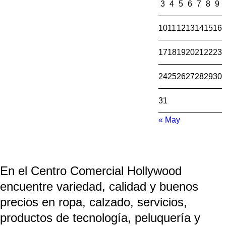
3
4
5
6
7
8
9
10
11
12
13
14
15
16
17
18
19
20
21
22
23
24
25
26
27
28
29
30
31
« May
En el Centro Comercial Hollywood
encuentre variedad, calidad y buenos
precios en ropa, calzado, servicios,
productos de tecnología, peluquería y