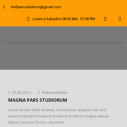
Hollywoodadmon@gmail.com
Lunes a Sabados 08:00 AM - 07:00 PM
03 Dic 2013
hollywoodadmin
MAGNA PARS STUDIORUM
Lorem ipsum dolor sit amet, consectetur adipisici elit, sed
eiusmod tempor incidunt ut labore et dolore magna aliqua.
Idque Caesaris facere voluntate...