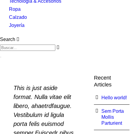
Tecnologia & Accesorios
Ropa
Calzado
Joyería
Search
Recent
Articles
This is just aside
format. Nulla vitae elit
Hello world!
libero, ahaetrdfaugue.
Sem Porta
Vestibulum id ligula
Mollis
porta felis euismod
Parturient
semper.Fuiscedr pibus,