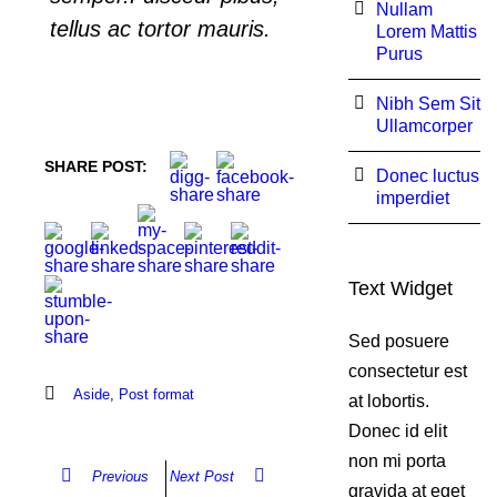
Nullam
tellus ac tortor mauris.
Lorem Mattis
Purus
Nibh Sem Sit
Ullamcorper
SHARE POST:
Donec luctus
imperdiet
Text Widget
Sed posuere
consectetur est
Aside
,
Post format
at lobortis.
Donec id elit
non mi porta
Previous
Next Post
gravida at eget